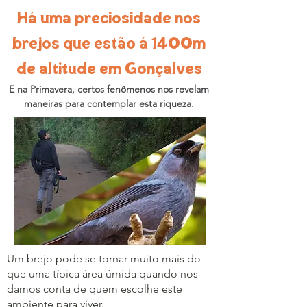
Há uma preciosidade nos
brejos que estão á 1400m
de altitude em Gonçalves
E na Primavera, certos fenômenos nos revelam
maneiras para contemplar esta riqueza.
Um brejo pode se tornar muito mais do
que uma típica área úmida quando nos
damos conta de quem escolhe este
ambiente para viver.