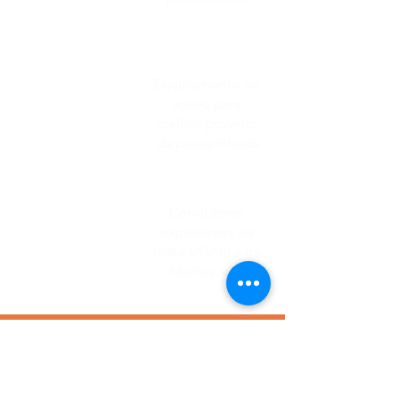
Equipamento de
apoio para
melhor proveito
da passarinhada
Condutores
experientes na
mata atlântica da
Mantiqueira
QUEM VAI ACOMPANHAR