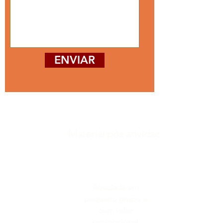
ENVIAR
Material pós atividade.
Atividade em
pequeno grupo e
com valor
promocional