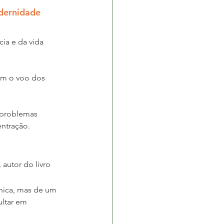
odernidade
ia e da vida 
om o voo dos 
 problemas 
entração.
 autor do livro 
nica, mas de um 
ltar em 