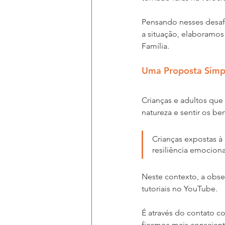
Pensando nesses desafi
a situação, elaboramos
Família.  
Uma Proposta Simpl
Crianças e adultos qu
natureza e sentir os be
Crianças expostas à
resiliência emocional
Neste contexto, a obse
tutoriais no YouTube.
É através do contato c
ficamos mais conscient