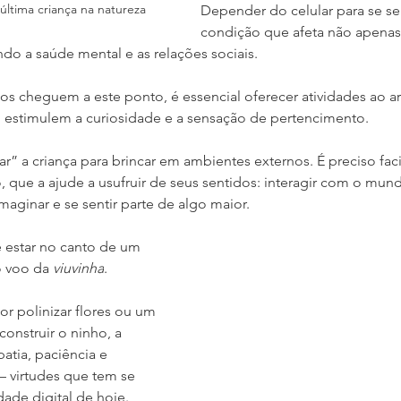
ltima criança na natureza
Depender do celular para se se
condi
ção que afeta não apenas 
ndo a saúde mental e as relações sociais.
lhos cheguem a este ponto, é essencial oferecer atividades ao ar 
 estimulem a curiosidade e a sensação de pertencimento.
r” a criança para brincar em ambientes externos. É preciso facil
que a ajude a usufruir de seus sentidos: interagir com o mun
 imaginar e se sentir parte de algo maior.
 estar no canto de um 
o voo da 
viuvinha
.
or polinizar flores ou um 
construir o ninho, a 
atia, paciência e 
 virtudes que tem se 
dade digital de hoje.