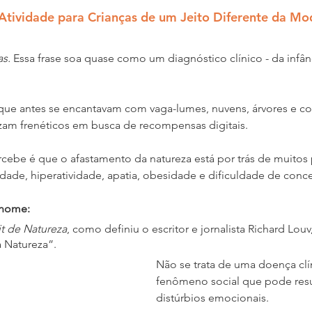
Atividade para Crianças de um Jeito Diferente da M
as.
 Essa frase soa quase como um diagnóstico clínico - da infânc
 que antes se encantavam com vaga-lumes, nuvens, árvores e c
izam frenéticos em busca de recompensas digitais.
ebe é que o afastamento da natureza está por trás de muitos
de, hiperatividade, apatia, obesidade e dificuldade de conc
 nome:
it de Natureza
, como definiu o escritor e jornalista Richard Louv,
 Natureza”. 
Não se trata de uma doença clí
fenômeno social que pode resu
distúrbios emocionais.