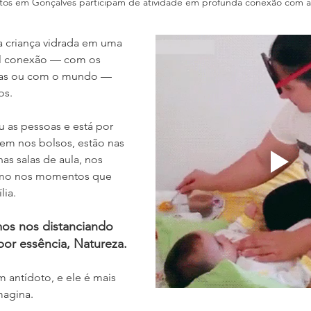
ltos em Gonçalves participam de atividade em profunda conexão com a
 criança vidrada em uma 
l conexão — com os 
nças ou com o mundo — 
os. 
u as pessoas e está por 
bem nos bolsos, estão nas 
as salas de aula, nos 
smo nos momentos que 
lia.
os nos distanciando 
or essência, Natureza.
m antídoto, e ele é mais 
magina.