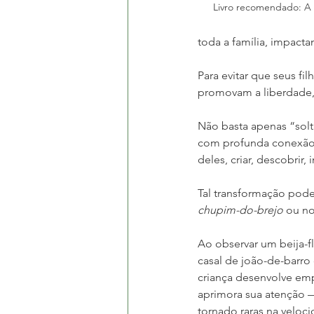
Livro recomendado: A ú
toda a família, impacta
Para evitar que seus fi
promovam a liberdade,
Não basta apenas “solta
com profunda conexão, 
deles, criar, descobrir,
Tal transformação pode
chupim-do-brejo
 ou n
Ao observar um beija-fl
casal de joão-de-barro 
criança desenvolve emp
aprimora sua atenção —
tornado raras na veloci