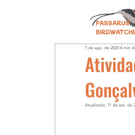
PASSARUS
BIRDWATCH
1 de ago. de 2025
4 min de
Ativid
Gonçal
Atualizado:
11 de set. de 