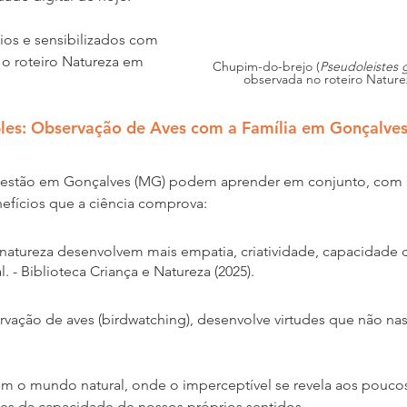
os e sensibilizados com 
 o roteiro Natureza em 
Chupim-do-brejo (
Pseudoleistes 
observada no roteiro Nature
es: Observação de Aves com a Família em Gonçalves
e estão em Gonçalves (MG) podem aprender em conjunto, com a
nefícios que a ciência comprova:
 natureza desenvolvem mais empatia, criatividade, capacidade 
. - Biblioteca Criança e Natureza (2025)
. 
rvação de aves (birdwatching), desenvolve virtudes que não n
om o mundo natural, onde o imperceptível se revela aos pouco
es da capacidade de nossos próprios sentidos.