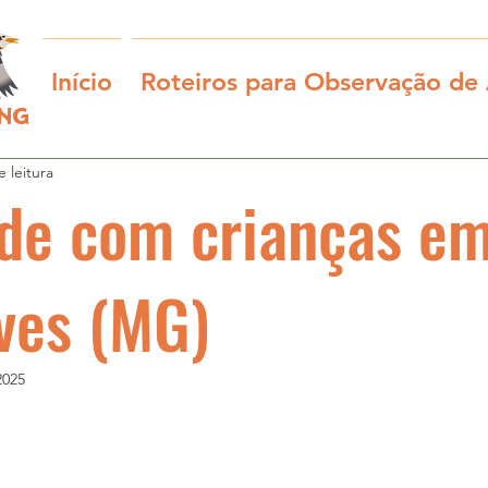
Início
Roteiros para Observação de
ING
 leitura
ade com crianças e
ves (MG)
2025