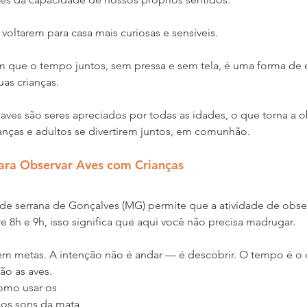
 voltarem para casa mais curiosas e sensíveis.
 que o tempo juntos, sem pressa e sem tela, é uma forma de 
uas crianças.
aves são seres apreciados por todas as idades, o que torna a 
ianças e adultos se divertirem juntos, em comunhão.
para Observar Aves com Crianças 
de serrana de Gonçalves (MG) permite que a atividade de obse
e 8h e 9h, isso significa que aqui você não precisa madrugar.
em metas. A intenção não é andar — é descobrir. O tempo é o d
ão as aves.
omo usar os 
os sons da mata, 