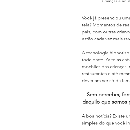
Crianças e adu
Você já presenciou uma
tela? Momentos de rea
pais, com outras cria
estão cada vez mais rar
A tecnologia hipnotizo
toda parte. As telas ca
mochilas das crianças, n
restaurantes e até me
deveriam ser só da famí
Sem perceber, fom
daquilo que somos p
A boa notícia? Existe u
simples do que você i