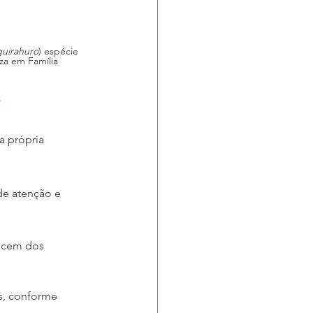
guirahuro
) espécie 
za em Família
 
 própria 
de atenção e 
ascem dos 
s, conforme 