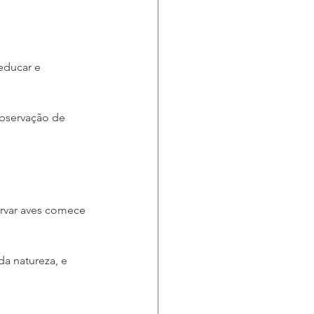
educar e 
observação de 
rvar aves comece 
a natureza, e 