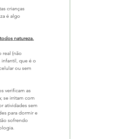
as crianças 
za é algo 
todos natureza.
real (não 
infantil, que é o 
celular ou sem 
s verificam as 
; se irritam com 
or atividades sem 
des para dormir e 
tão sofrendo 
logia.